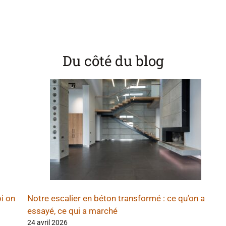
Du côté du blog
i on
Notre escalier en béton transformé : ce qu’on a
essayé, ce qui a marché
24 avril 2026